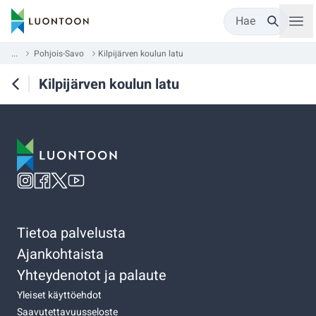
Hae
...
Pohjois-Savo
Kilpijärven koulun latu
Kilpijärven koulun latu
Tietoa palvelusta
Ajankohtaista
Yhteydenotot ja palaute
Yleiset käyttöehdot
Saavutettavuusseloste