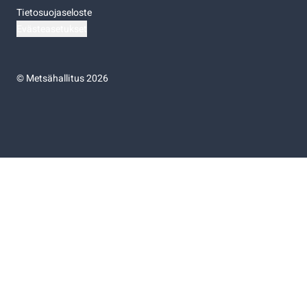
Tietosuojaseloste
Evästeasetukset
©
Metsähallitus 2026