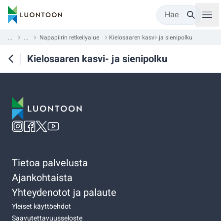
Hae
...
...
Napapiirin retkeilyalue
Kielosaaren kasvi- ja sienipolku
Kielosaaren kasvi- ja sienipolku
Tietoa palvelusta
Ajankohtaista
Yhteydenotot ja palaute
Yleiset käyttöehdot
Saavutettavuusseloste