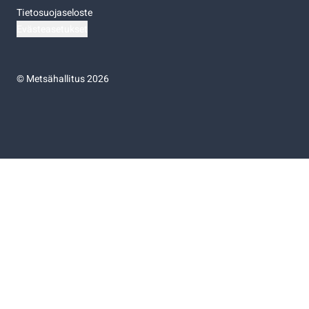
Tietosuojaseloste
Evästeasetukset
©
Metsähallitus 2026