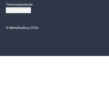
Tietosuojaseloste
Evästeasetukset
©
Metsähallitus 2026