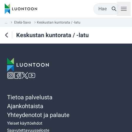
Hae
...
Etelä-Savo
Keskustan kuntorata / -latu
Keskustan kuntorata / -latu
Tietoa palvelusta
Ajankohtaista
Yhteydenotot ja palaute
Yleiset käyttöehdot
Saavutettavuusseloste