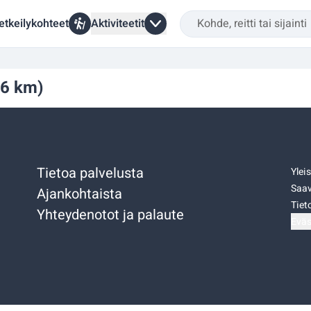
etkeilykohteet
Aktiviteetit
16 km)
Tietoa palvelusta
Ylei
Saav
Ajankohtaista
Tiet
Yhteydenotot ja palaute
Eväs