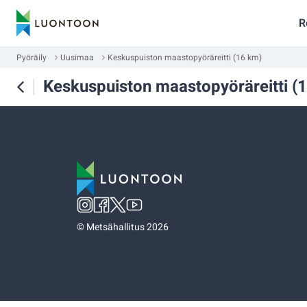
R
Pyöräily
Uusimaa
Keskuspuiston maastopyöräreitti (16 km)
Keskuspuiston maastopyöräreitti (
©
Metsähallitus 2026