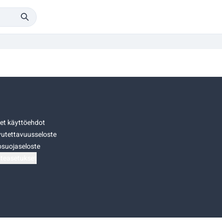
set käyttöehdot
utettavuusseloste
osuojaseloste
teasetukset