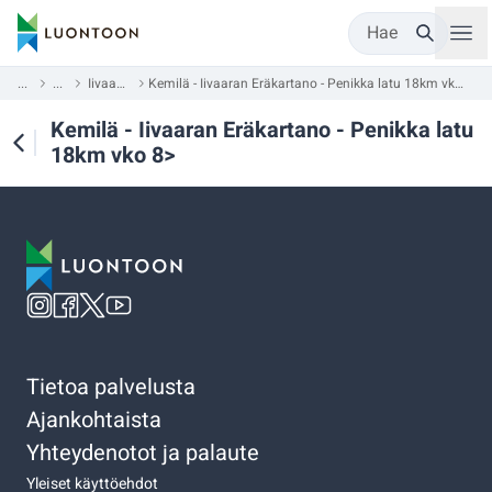
Hae
...
...
Iivaara
Kemilä - Iivaaran Eräkartano - Penikka latu 18km vko 8>
Kemilä - Iivaaran Eräkartano - Penikka latu
18km vko 8>
Tietoa palvelusta
Ajankohtaista
Yhteydenotot ja palaute
Yleiset käyttöehdot