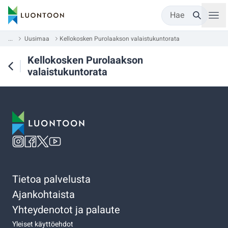
Hae
...
Uusimaa
Kellokosken Purolaakson valaistukuntorata
Kellokosken Purolaakson
valaistukuntorata
Tietoa palvelusta
Ajankohtaista
Yhteydenotot ja palaute
Yleiset käyttöehdot