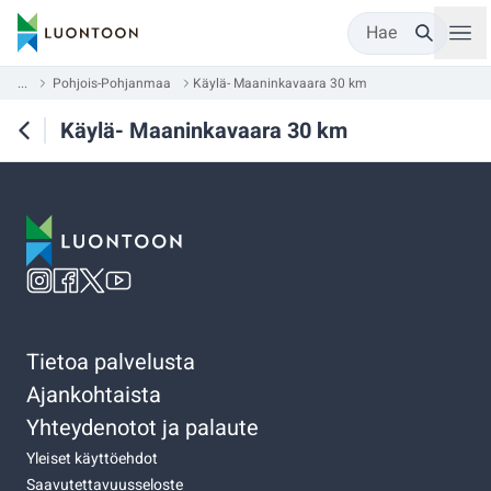
Hae
...
Pohjois-Pohjanmaa
Käylä- Maaninkavaara 30 km
Käylä- Maaninkavaara 30 km
Tietoa palvelusta
Ajankohtaista
Yhteydenotot ja palaute
Yleiset käyttöehdot
Saavutettavuusseloste