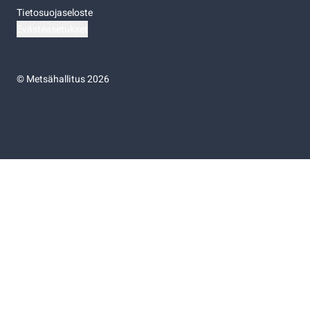
Tietosuojaseloste
Evästeasetukset
©
Metsähallitus 2026