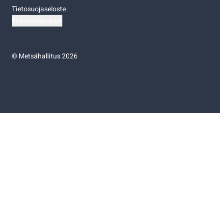
Tietosuojaseloste
Evästeasetukset
©
Metsähallitus 2026