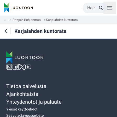
Hae
...
Pohjois-Pohjanmaa
Karjalahden kuntorata
Karjalahden kuntorata
Tietoa palvelusta
Ajankohtaista
Yhteydenotot ja palaute
Yleiset käyttöehdot
Saavutettavuusseloste