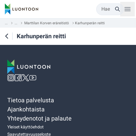
Hae
...
...
Marttilan Korven eräreitistö
Karhunperän reitti
Karhunperän reitti
Tietoa palvelusta
Ajankohtaista
Yhteydenotot ja palaute
Yleiset käyttöehdot
Saavutettavuusseloste