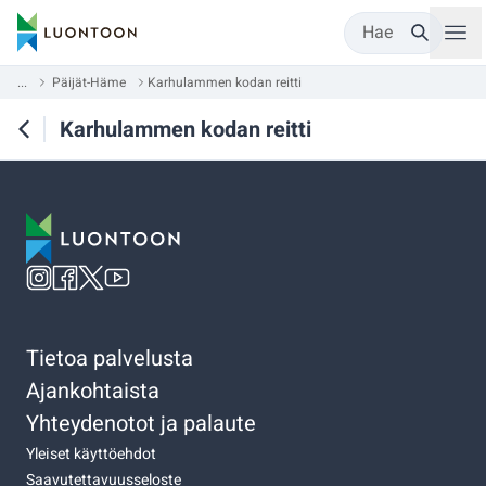
Hae
...
Päijät-Häme
Karhulammen kodan reitti
Karhulammen kodan reitti
Tietoa palvelusta
Ajankohtaista
Yhteydenotot ja palaute
Yleiset käyttöehdot
Saavutettavuusseloste