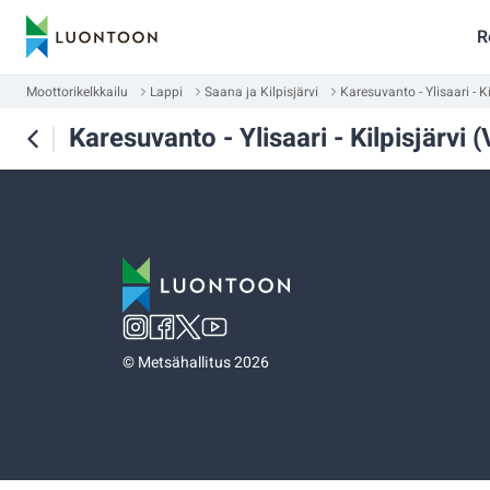
R
Moottorikelkkailu
Lappi
Saana ja Kilpisjärvi
Karesuvanto - Ylisaari - Kil
Karesuvanto - Ylisaari - Kilpisjärvi (V
©
Metsähallitus 2026