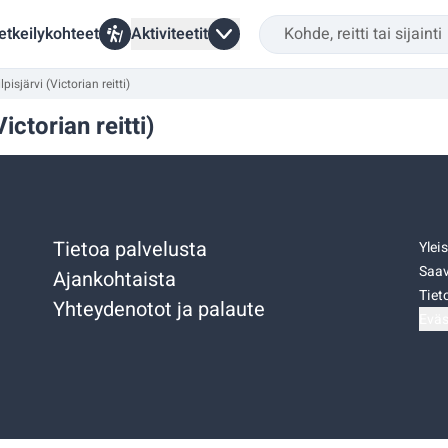
etkeilykohteet
Aktiviteetit
pisjärvi (Victorian reitti)
ictorian reitti)
Tietoa palvelusta
Ylei
Saav
Ajankohtaista
Tiet
Yhteydenotot ja palaute
Eväs