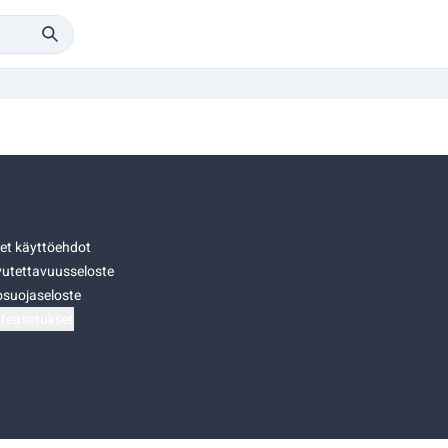
set käyttöehdot
utettavuusseloste
osuojaseloste
teasetukset