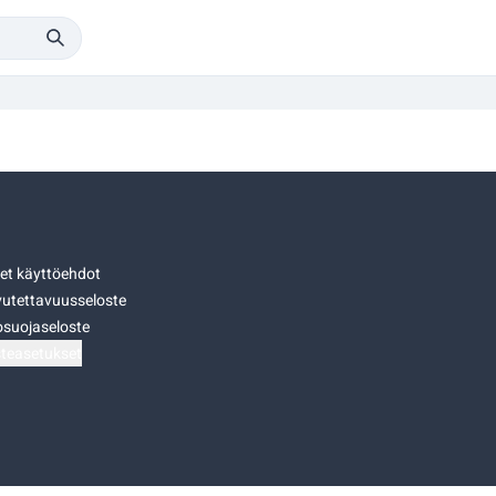
set käyttöehdot
utettavuusseloste
osuojaseloste
teasetukset