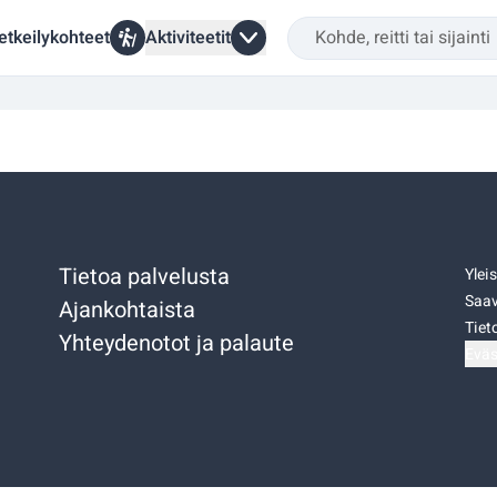
etkeilykohteet
Aktiviteetit
Tietoa palvelusta
Ylei
Saav
Ajankohtaista
Tiet
Yhteydenotot ja palaute
Eväs