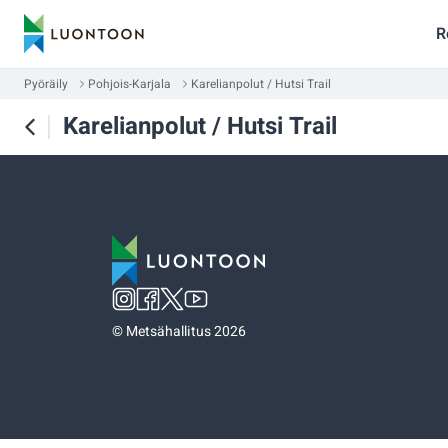
R
Pyöräily
Pohjois-Karjala
Karelianpolut / Hutsi Trail
Karelianpolut / Hutsi Trail
©
Metsähallitus 2026