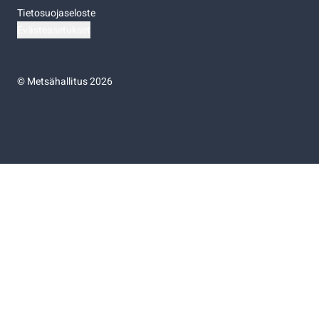
Tietosuojaseloste
Evästeasetukset
©
Metsähallitus 2026