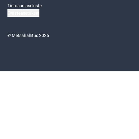
Tietosuojaseloste
Evästeasetukset
©
Metsähallitus 2026