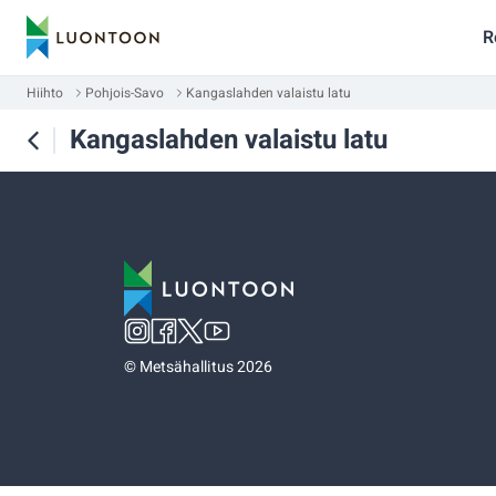
R
Hiihto
Pohjois-Savo
Kangaslahden valaistu latu
Kangaslahden valaistu latu
©
Metsähallitus 2026