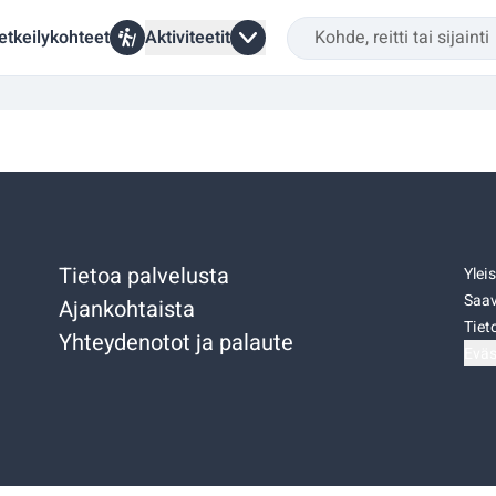
etkeilykohteet
Aktiviteetit
Tietoa palvelusta
Ylei
Saav
Ajankohtaista
Tiet
Yhteydenotot ja palaute
Eväs