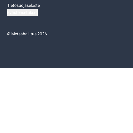
Tietosuojaseloste
Evästeasetukset
©
Metsähallitus 2026