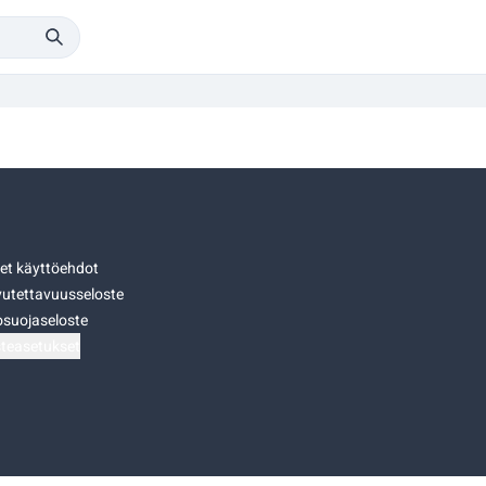
set käyttöehdot
utettavuusseloste
osuojaseloste
teasetukset