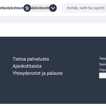
etkeilykohteet
Aktiviteetit
Tietoa palvelusta
Ylei
Saav
Ajankohtaista
Tiet
Yhteydenotot ja palaute
Eväs