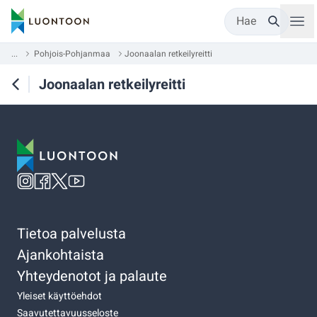
Hae
...
Pohjois-Pohjanmaa
Joonaalan retkeilyreitti
Joonaalan retkeilyreitti
Tietoa palvelusta
Ajankohtaista
Yhteydenotot ja palaute
Yleiset käyttöehdot
Saavutettavuusseloste