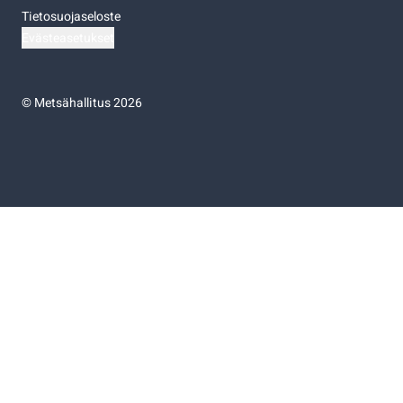
Tietosuojaseloste
Evästeasetukset
©
Metsähallitus 2026