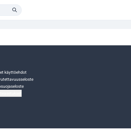
set käyttöehdot
utettavuusseloste
osuojaseloste
teasetukset