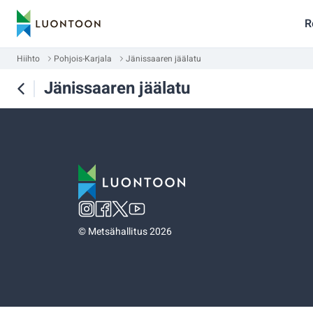
R
Hiihto
Pohjois-Karjala
Jänissaaren jäälatu
Jänissaaren jäälatu
©
Metsähallitus 2026