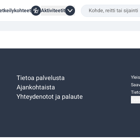
etkeilykohteet
Aktiviteetit
Tietoa palvelusta
Ylei
Saav
Ajankohtaista
Tiet
Yhteydenotot ja palaute
Eväs