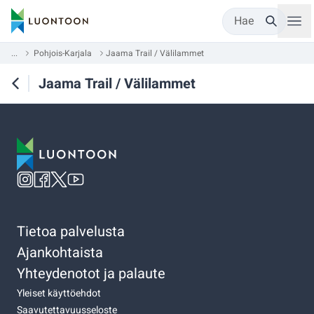
Hae
...
Pohjois-Karjala
Jaama Trail / Välilammet
Jaama Trail / Välilammet
Tietoa palvelusta
Ajankohtaista
Yhteydenotot ja palaute
Yleiset käyttöehdot
Saavutettavuusseloste