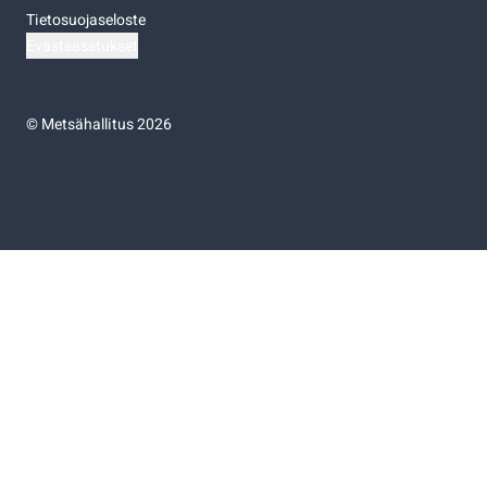
Tietosuojaseloste
Evästeasetukset
©
Metsähallitus 2026