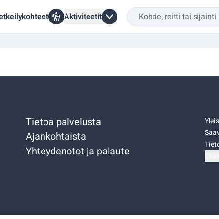
etkeilykohteet
Aktiviteetit
Tietoa palvelusta
Ylei
Saav
Ajankohtaista
Tiet
Yhteydenotot ja palaute
Eväs