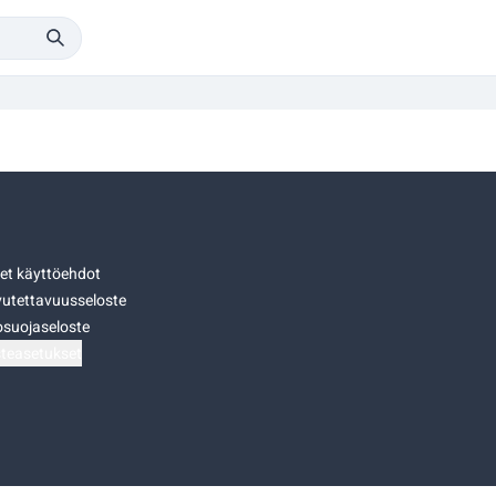
set käyttöehdot
utettavuusseloste
osuojaseloste
teasetukset