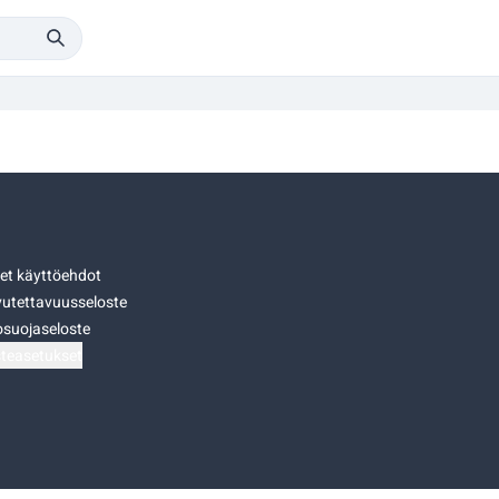
set käyttöehdot
utettavuusseloste
osuojaseloste
teasetukset