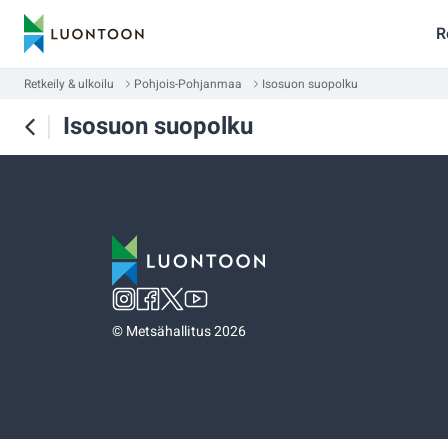
R
Retkeily & ulkoilu
Pohjois-Pohjanmaa
Isosuon suopolku
Isosuon suopolku
©
Metsähallitus 2026