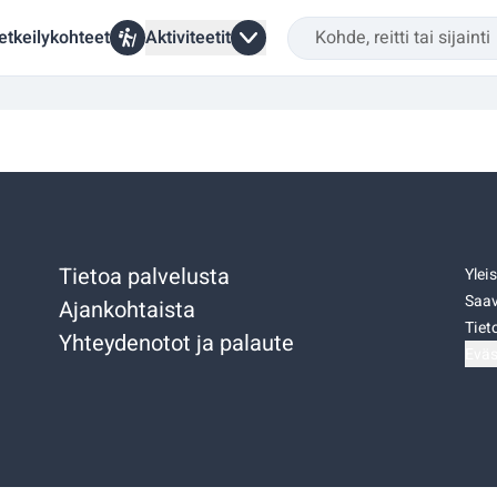
etkeilykohteet
Aktiviteetit
Tietoa palvelusta
Ylei
Saav
Ajankohtaista
Tiet
Yhteydenotot ja palaute
Eväs