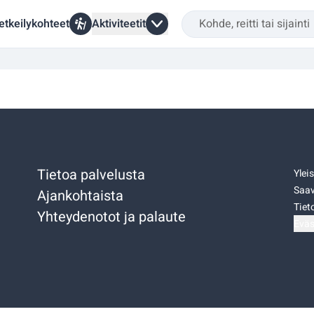
etkeilykohteet
Aktiviteetit
Tietoa palvelusta
Ylei
Saav
Ajankohtaista
Tiet
Yhteydenotot ja palaute
Eväs