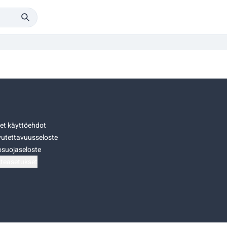
set käyttöehdot
utettavuusseloste
osuojaseloste
teasetukset