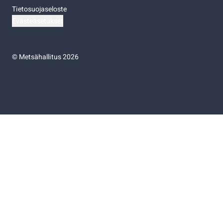
Tietosuojaseloste
Evästeasetukset
©
Metsähallitus 2026