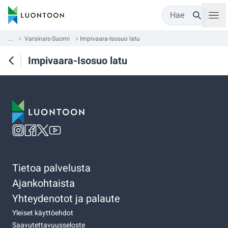
Hae
...
Varsinais-Suomi
Impivaara-Isosuo latu
Impivaara-Isosuo latu
Tietoa palvelusta
Ajankohtaista
Yhteydenotot ja palaute
Yleiset käyttöehdot
Saavutettavuusseloste