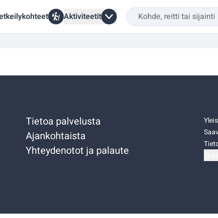
etkeilykohteet
Aktiviteetit
Tietoa palvelusta
Ylei
Saav
Ajankohtaista
Tiet
Yhteydenotot ja palaute
Eväs