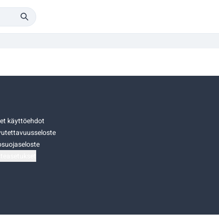
set käyttöehdot
utettavuusseloste
osuojaseloste
teasetukset