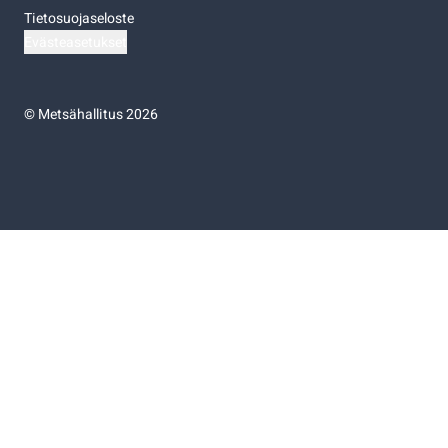
Tietosuojaseloste
Evästeasetukset
©
Metsähallitus 2026