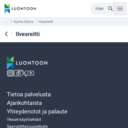
Hae
...
Kanta-Häme
Ilvesreitti
Ilvesreitti
Tietoa palvelusta
Ajankohtaista
Yhteydenotot ja palaute
Yleiset käyttöehdot
Saavutettavuusseloste