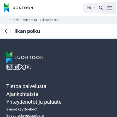
Hae
...
Etelä-Pohjanmaa
Ilkan polku
Ilkan polku
Tietoa palvelusta
Ajankohtaista
Yhteydenotot ja palaute
Yleiset käyttöehdot
Saavutettavuusseloste