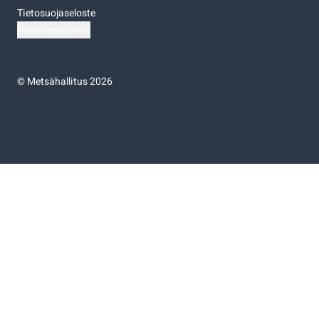
Tietosuojaseloste
Evästeasetukset
©
Metsähallitus 2026