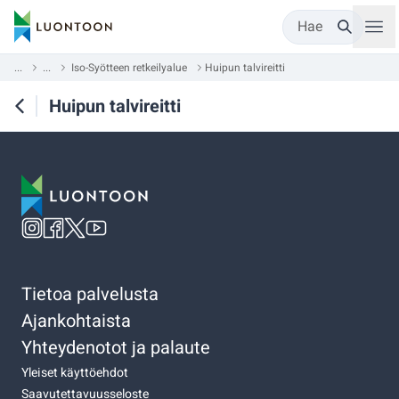
Hae
...
...
Iso-Syötteen retkeilyalue
Huipun talvireitti
Huipun talvireitti
Tietoa palvelusta
Ajankohtaista
Yhteydenotot ja palaute
Yleiset käyttöehdot
Saavutettavuusseloste