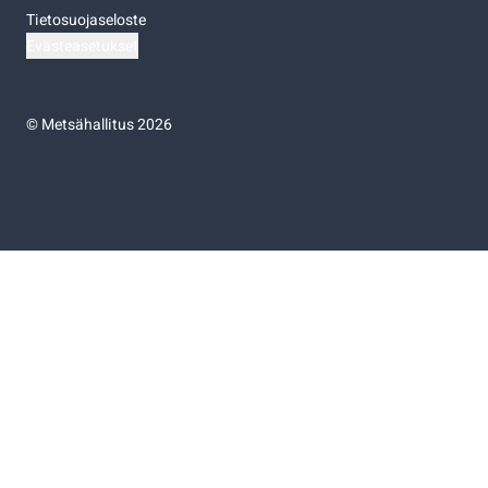
Tietosuojaseloste
Evästeasetukset
©
Metsähallitus 2026