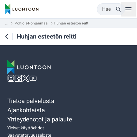
Hae
...
Pohjois-Pohjanmaa
Huhjan esteetön reitti
Huhjan esteetön reitti
Tietoa palvelusta
Ajankohtaista
Yhteydenotot ja palaute
Yleiset käyttöehdot
Saavutettavuusseloste