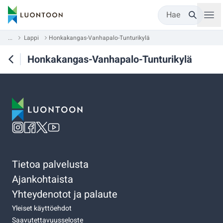
Hae
...
Lappi
Honkakangas-Vanhapalo-Tunturikylä
Honkakangas-Vanhapalo-Tunturikylä
Tietoa palvelusta
Ajankohtaista
Yhteydenotot ja palaute
Yleiset käyttöehdot
Saavutettavuusseloste