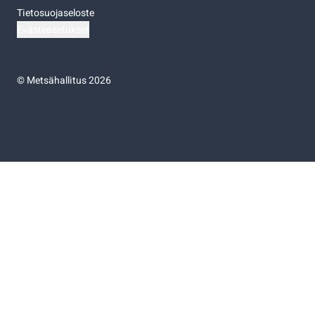
Tietosuojaseloste
Evästeasetukset
©
Metsähallitus 2026