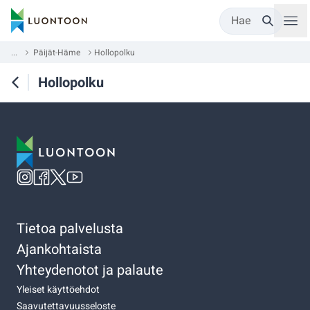
Hae
...
Päijät-Häme
Hollopolku
Hollopolku
Tietoa palvelusta
Ajankohtaista
Yhteydenotot ja palaute
Yleiset käyttöehdot
Saavutettavuusseloste