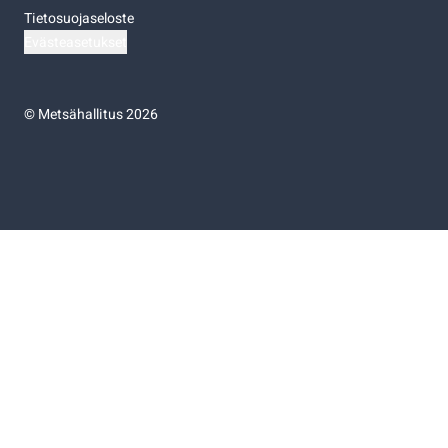
Tietosuojaseloste
Evästeasetukset
©
Metsähallitus 2026