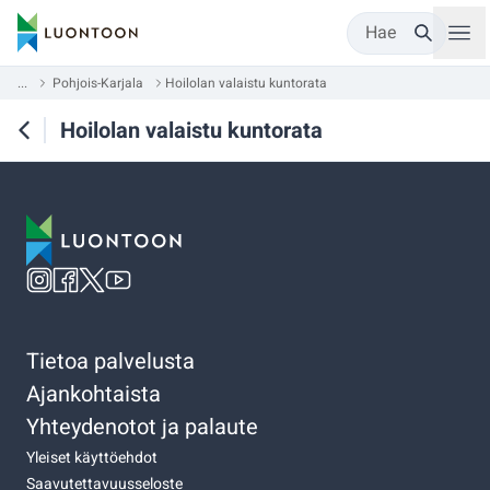
Hae
...
Pohjois-Karjala
Hoilolan valaistu kuntorata
Hoilolan valaistu kuntorata
Tietoa palvelusta
Ajankohtaista
Yhteydenotot ja palaute
Yleiset käyttöehdot
Saavutettavuusseloste