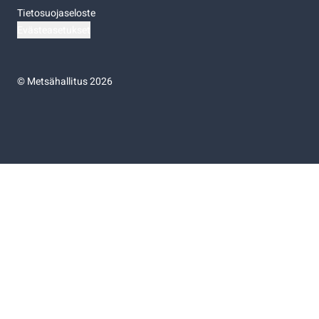
Tietosuojaseloste
Evästeasetukset
©
Metsähallitus 2026