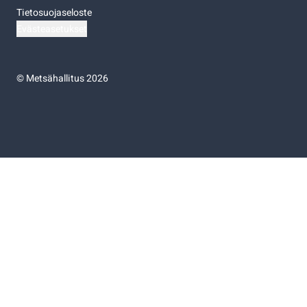
Tietosuojaseloste
Evästeasetukset
©
Metsähallitus 2026