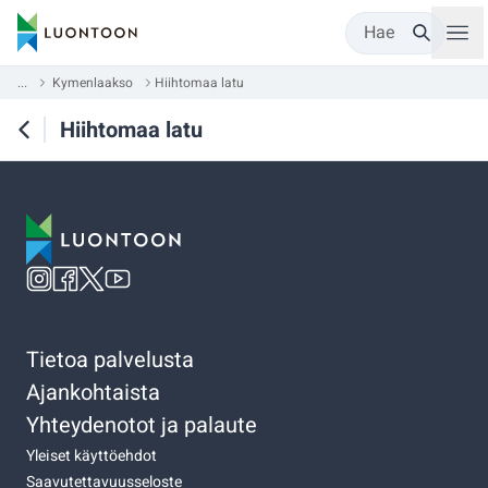
Hae
...
Kymenlaakso
Hiihtomaa latu
Hiihtomaa latu
Tietoa palvelusta
Ajankohtaista
Yhteydenotot ja palaute
Yleiset käyttöehdot
Saavutettavuusseloste