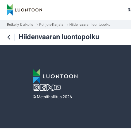
R
Retkeily & ulkoilu
Pohjois-Karjala
Hiidenvaaran luontopolku
Hiidenvaaran luontopolku
©
Metsähallitus 2026