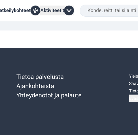
etkeilykohteet
Aktiviteetit
Tietoa palvelusta
Ylei
Saav
Ajankohtaista
Tiet
Yhteydenotot ja palaute
Eväs