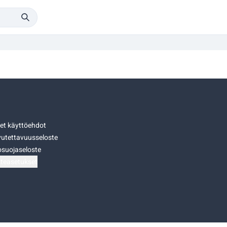
set käyttöehdot
utettavuusseloste
osuojaseloste
teasetukset