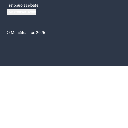
Tietosuojaseloste
Evästeasetukset
©
Metsähallitus 2026