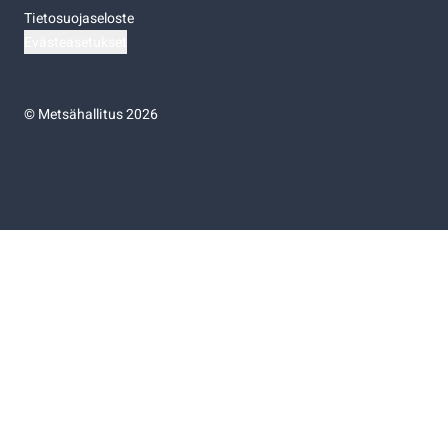
Tietosuojaseloste
Evästeasetukset
©
Metsähallitus 2026