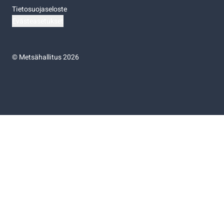
Tietosuojaseloste
Evästeasetukset
©
Metsähallitus 2026