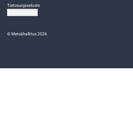
Tietosuojaseloste
Evästeasetukset
©
Metsähallitus 2026