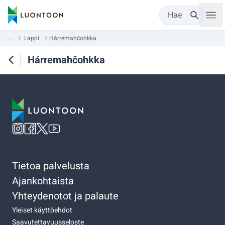
Hae
...
Lappi
Hárremahčohkka
Hárremahčohkka
Tietoa palvelusta
Ajankohtaista
Yhteydenotot ja palaute
Yleiset käyttöehdot
Saavutettavuusseloste