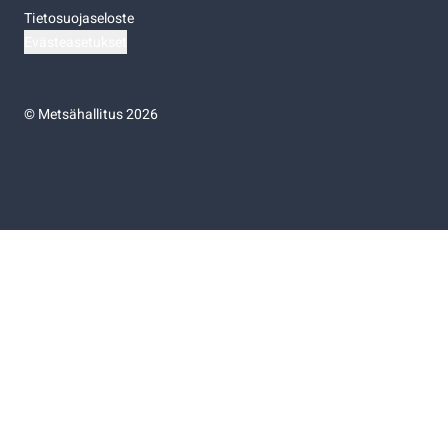
Tietosuojaseloste
Evästeasetukset
©
Metsähallitus 2026