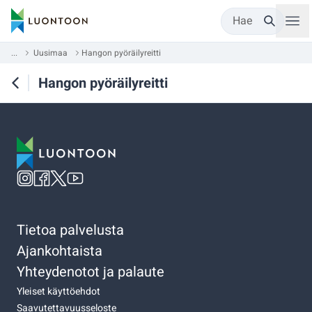
Hae
...
Uusimaa
Hangon pyöräilyreitti
Hangon pyöräilyreitti
Tietoa palvelusta
Ajankohtaista
Yhteydenotot ja palaute
Yleiset käyttöehdot
Saavutettavuusseloste