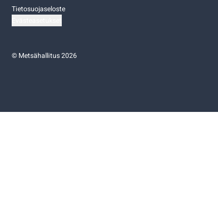
Tietosuojaseloste
Evästeasetukset
©
Metsähallitus 2026