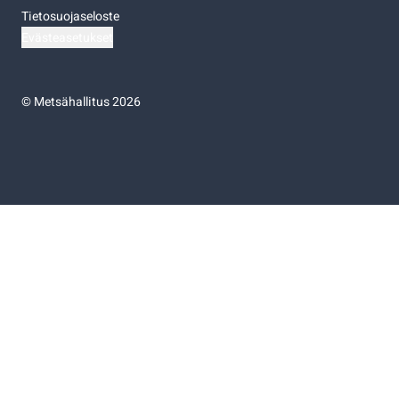
Tietosuojaseloste
Evästeasetukset
©
Metsähallitus 2026