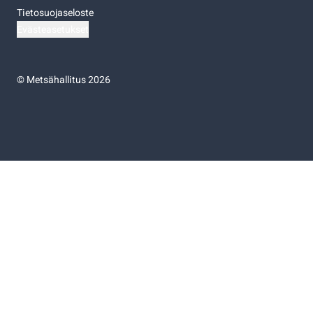
Tietosuojaseloste
Evästeasetukset
©
Metsähallitus 2026