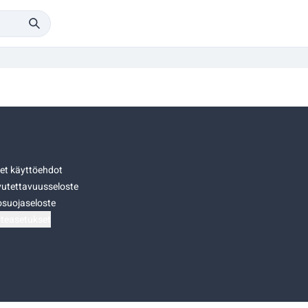
set käyttöehdot
utettavuusseloste
osuojaseloste
teasetukset