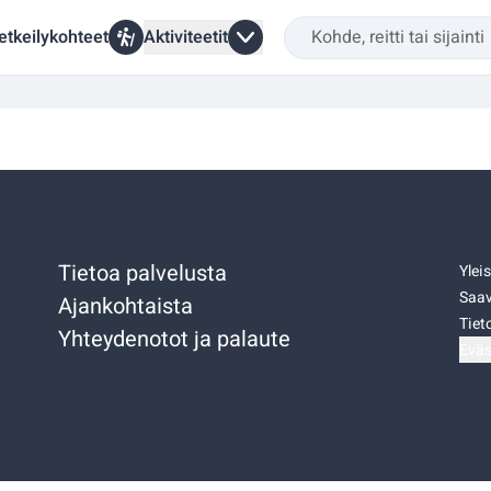
etkeilykohteet
Aktiviteetit
Tietoa palvelusta
Ylei
Saav
Ajankohtaista
Tiet
Yhteydenotot ja palaute
Eväs