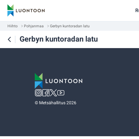
R
Hiihto
Pohjanmaa
Gerbyn kuntoradan latu
Gerbyn kuntoradan latu
©
Metsähallitus 2026