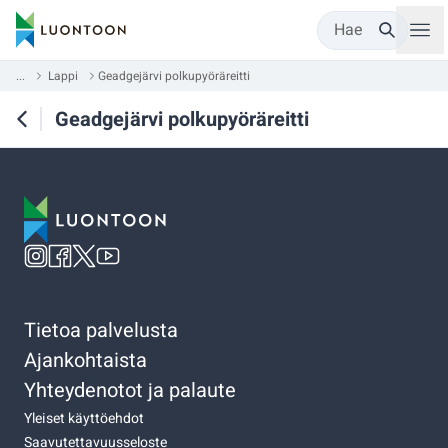
Hae
...
Lappi
Geadgejärvi polkupyöräreitti
Geadgejärvi polkupyöräreitti
Tietoa palvelusta
Ajankohtaista
Yhteydenotot ja palaute
Yleiset käyttöehdot
Saavutettavuusseloste