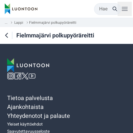
Hae
...
Lappi
Fielmmajärvi polkupyöräreitti
Fielmmajärvi polkupyöräreitti
Tietoa palvelusta
Ajankohtaista
Yhteydenotot ja palaute
Yleiset käyttöehdot
Saavutettavuusseloste